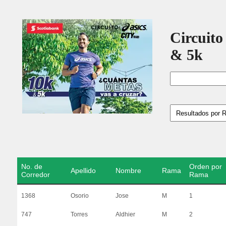
Circuito
& 5k
No. de
Orden por
Apellido
Nombre
Rama
Corredor
Rama
1368
Osorio
Jose
M
1
747
Torres
Aldhier
M
2