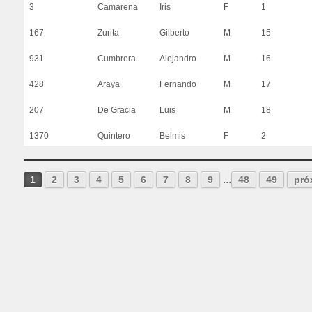
3
Camarena
Iris
F
1
167
Zurita
Gilberto
M
15
931
Cumbrera
Alejandro
M
16
428
Araya
Fernando
M
17
207
De Gracia
Luis
M
18
1370
Quintero
Belmis
F
2
...
1
2
3
4
5
6
7
8
9
48
49
pró