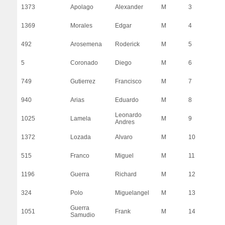
1373
Apolago
Alexander
M
3
1369
Morales
Edgar
M
4
492
Arosemena
Roderick
M
5
5
Coronado
Diego
M
6
749
Gutierrez
Francisco
M
7
940
Arias
Eduardo
M
8
Leonardo
1025
Lamela
M
9
Andres
1372
Lozada
Alvaro
M
10
515
Franco
Miguel
M
11
1196
Guerra
Richard
M
12
324
Polo
Miguelangel
M
13
Guerra
1051
Frank
M
14
Samudio