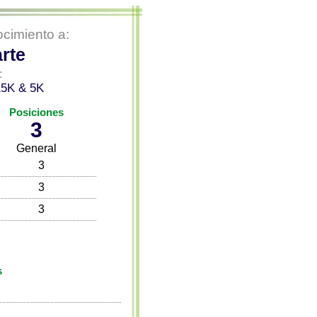
cimiento a:
rte
:
 15K & 5K
Posiciones
3
General
3
3
3
s